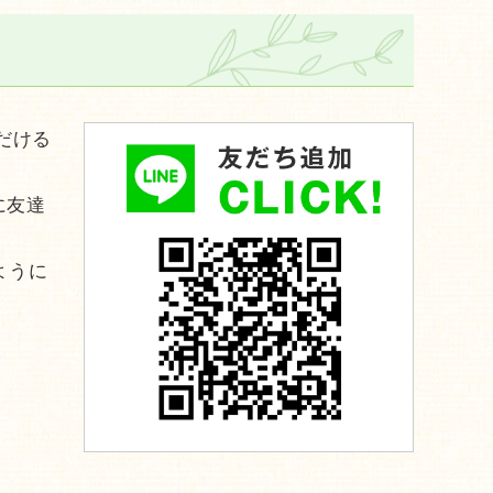
だける
に友達
ように