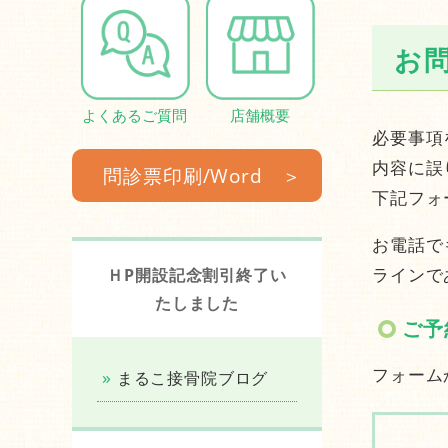
お
よくあるご質問
店舗概要
必要事項
内容に誤
問診票印刷/Word
下記フォ
お電話で
ラインで
ＨP開設記念割引終了い
たしました
ご予
フォーム
まるこ接骨院ブログ